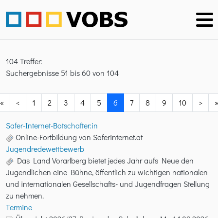
104 Treffer:
Suchergebnisse 51 bis 60 von 104
«
<
1
2
3
4
5
6
7
8
9
10
>
Safer-Internet-Botschafter:in
Online-Fortbildung von Saferinternet.at
Jugendredewettbewerb
Das Land Vorarlberg bietet jedes Jahr aufs Neue den
Jugendlichen eine Bühne, öffentlich zu wichtigen nationalen
und internationalen Gesellschafts- und Jugendfragen Stellung
zu nehmen.
Termine