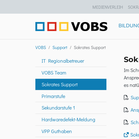
MEDIENVERLEIH
SOKR
BILDUN
VOBS
Support
Sokrates Support
Sok
IT Regionalbetreuer
Im Sch
VOBS Team
Ansprec
Sokrates Support
es nat
Primarstufe
Sup
Sekundarstufe 1
Ansp
Hardwaredefekt-Meldung
Sch
VPP Guthaben
Sok