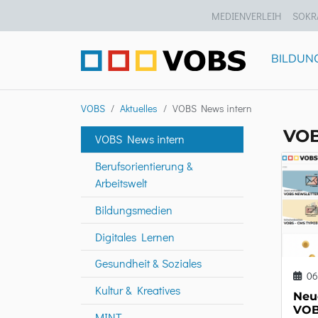
MEDIENVERLEIH
SOKR
BILDUN
VOBS
Aktuelles
VOBS News intern
VOB
VOBS News intern
Berufsorientierung &
Arbeitswelt
Bildungsmedien
Digitales Lernen
Gesundheit & Soziales
06
Kultur & Kreatives
Neu
VO
MINT